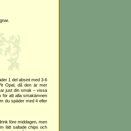
gnar.
äder 1 del absint med 3-6
Vit Opal, då den är mer
sar just din smak – vissa
n för att alla smakämnen
 om du späder med 4 eller
 drink före middagen, men
om lätt saltade chips och