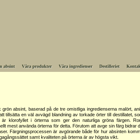
 absint
Våra produkter
Våra ingredienser
Destilleriet
Kontak
 grön absint, baserad på de tre omistliga ingredienserna malört, an
t tillsätta en väl avvägd blandning av torkade örter till destillatet, s
r klorofyllet i örterna som ger den naturliga gröna färgen. R
onellt mest använda örterna för detta. Förutom att avge sin färg bidrar
er. Färgningsprocessen är avgörande både för hur absinten komme
agångssättet samt kvaliteten på örterna är av högsta vikt.