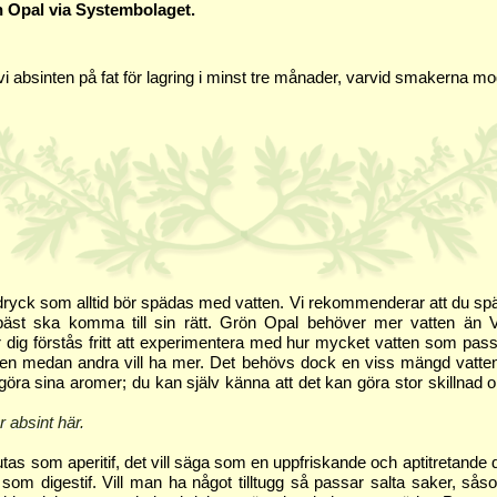
n Opal via Systembolaget.
 vi absinten på fat för lagring i minst tre månader, varvid smakerna mo
 dryck som alltid bör spädas med vatten. Vi rekommenderar att du sp
 bäst ska komma till sin rätt. Grön Opal behöver mer vatten än 
r dig förstås fritt att experimentera med hur mycket vatten som pas
ten medan andra vill ha mer. Det behövs dock en viss mängd vatte
rigöra sina aromer; du kan själv känna att det kan göra stor skillnad
r absint här.
utas som aperitif, det vill säga som en uppfriskande och aptitretande
 som digestif. Vill man ha något tilltugg så passar salta saker, sås