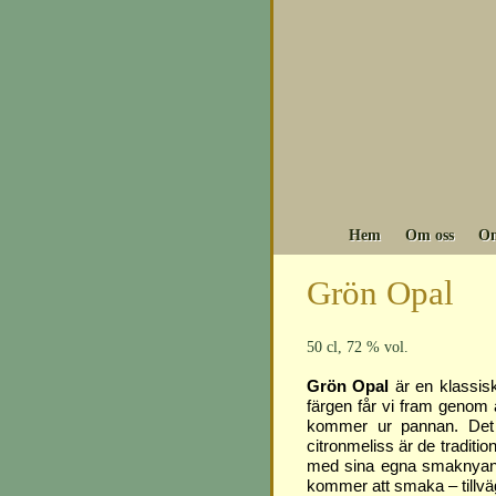
Hem
Om oss
Om
Grön Opal
50 cl, 72 % vol.
Grön Opal
är en klassisk
färgen får vi fram genom at
kommer ur pannan. Det ä
citronmeliss är de traditi
med sina egna smaknyans
kommer att smaka – tillväg