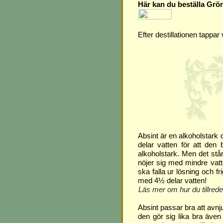
Här kan du beställa Grö
Efter destillationen tappar
Absint är en alkoholstark
delar vatten för att den
alkoholstark. Men det stå
nöjer sig med mindre vat
ska falla ur lösning och f
med 4½ delar vatten!
Läs mer om hur du tillrede
Absint passar bra att avnj
den gör sig lika bra även