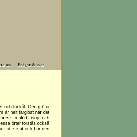
ta oss
Frågor & svar
is och fänkål. Den gröna
om är helt färglöst när det
omersk malört, isop och
 dessa örter förstås också
r att se ut och hur den